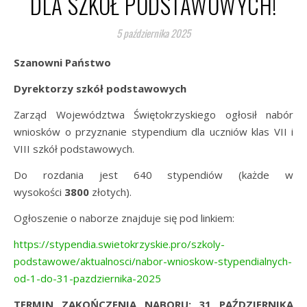
DLA SZKÓŁ PODSTAWOWYCH!
5 października 2025
Szanowni Państwo
Dyrektorzy szkół podstawowych
Zarząd Województwa Świętokrzyskiego ogłosił nabór
wniosków o przyznanie stypendium dla uczniów klas VII i
VIII szkół podstawowych.
Do rozdania jest 640 stypendiów (każde w
wysokości
3800
złotych).
Ogłoszenie o naborze znajduje się pod linkiem:
https://stypendia.swietokrzyskie.pro/szkoly-
podstawowe/aktualnosci/nabor-wnioskow-stypendialnych-
od-1-do-31-pazdziernika-2025
TERMIN ZAKOŃCZENIA NABORU: 31 PAŹDZIERNIKA