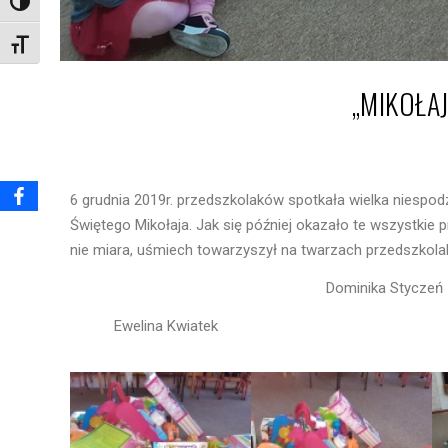
Toggle High Contrast
Toggle Font size
„MIKOŁA
6 grudnia 2019r. przedszkolaków spotkała wielka niespodz
Świętego Mikołaja. Jak się później okazało te wszystkie 
nie miara, uśmiech towarzyszył na twarzach przedszkola
Dominika Styczeń
Ewelina Kwiatek