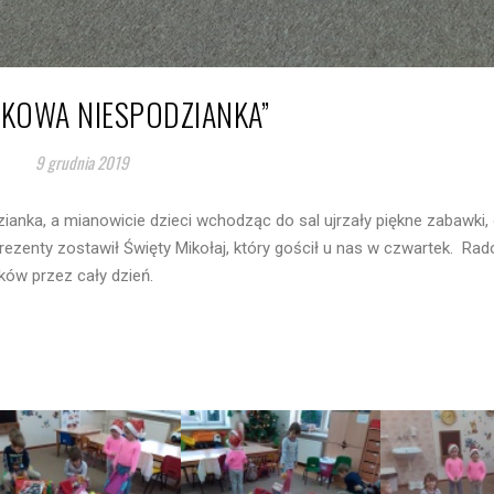
JKOWA NIESPODZIANKA”
9 grudnia 2019
ianka, a mianowicie dzieci wchodząc do sal ujrzały piękne zabawki, o
prezenty zostawił Święty Mikołaj, który gościł u nas w czwartek. Rad
ków przez cały dzień.