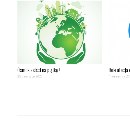
Ósmoklasiści na piątkę !
Rekrutacja 
25 czerwca 2020
1 września 20